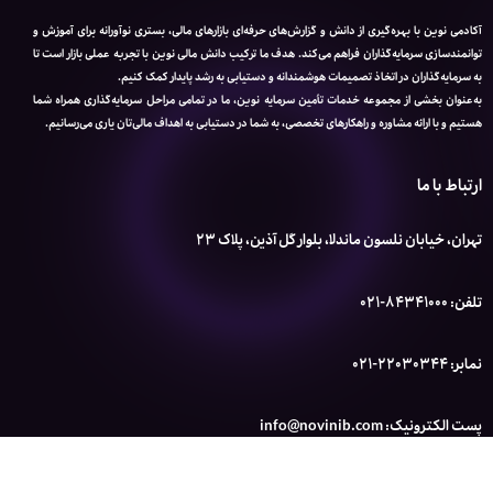
آکادمی نوین با بهره‌گیری از دانش و گزارش‌های حرفه‌ای بازارهای مالی، بستری نوآورانه برای آموزش و
توانمندسازی سرمایه‌گذاران فراهم می‌کند. هدف ما ترکیب دانش مالی نوین با تجربه عملی بازار است تا
به سرمایه‌گذاران در اتخاذ تصمیمات هوشمندانه و دستیابی به رشد پایدار کمک کنیم.
به‌عنوان بخشی از مجموعه خدمات تأمین سرمایه نوین، ما در تمامی مراحل سرمایه‌گذاری همراه شما
هستیم و با ارائه مشاوره و راهکارهای تخصصی، به شما در دستیابی به اهداف مالی‌تان یاری می‌رسانیم.
ارتباط با ما
تهران، خیابان نلسون ماندلا، بلوار گل آذین، پلاک 23
تلفن: 84341000-021
نمابر: 22030344-021
پست الکترونیک: info@novinib.com