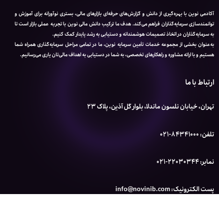
آکادمی نوین با بهره‌گیری از دانش و گزارش‌های حرفه‌ای بازارهای مالی، بستری نوآورانه برای آموزش و
توانمندسازی سرمایه‌گذاران فراهم می‌کند. هدف ما ترکیب دانش مالی نوین با تجربه عملی بازار است تا
به سرمایه‌گذاران در اتخاذ تصمیمات هوشمندانه و دستیابی به رشد پایدار کمک کنیم.
به‌عنوان بخشی از مجموعه خدمات تأمین سرمایه نوین، ما در تمامی مراحل سرمایه‌گذاری همراه شما
هستیم و با ارائه مشاوره و راهکارهای تخصصی، به شما در دستیابی به اهداف مالی‌تان یاری می‌رسانیم.
ارتباط با ما
تهران، خیابان نلسون ماندلا، بلوار گل آذین، پلاک 23
تلفن: 84341000-021
نمابر: 22030344-021
پست الکترونیک: info@novinib.com