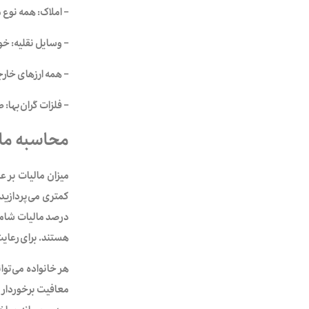
– املاک: همه نوع 
– وسایل نقلیه: خو
– همه ارزهای خارج
– فلزات گران‌بها: ط
محاسبه مال
میزان مالیات بر 
درصد مالیات شامل 
هستند. برای رعایت
معافیت برخوردار ش